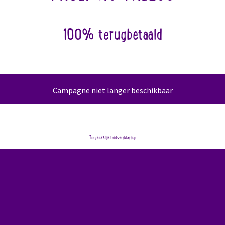
100% terugbetaald
Campagne niet langer beschikbaar
Toegankelijkheidsverklaring